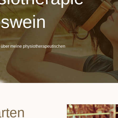
sswein
ck über meine physiotherapeutischen
rten