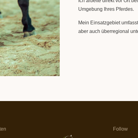
Ich arbeite direkt vor Ort b
Umgebung Ihres Pferdes.
Mein Einsatzgebiet umfasst
aber auch überregional un
ten
Follow