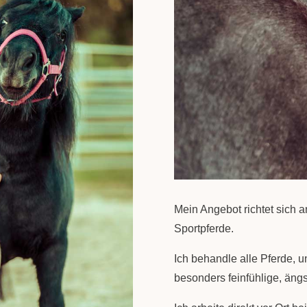
Mein Angebot richtet sich a
Sportpferde.
Ich behandle alle Pferde, 
besonders feinfühlige, ängs